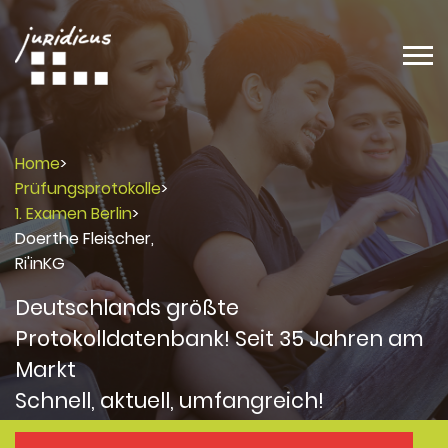
Home
>
Prüfungsprotokolle
>
1. Examen Berlin
>
Doerthe Fleischer,
Ri'inKG
Deutschlands größte
Protokolldatenbank! Seit 35 Jahren am
Markt
Schnell, aktuell, umfangreich!
Protokolle
Protokolle