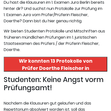
Du hast die Klausuren im 1. Examen Jura Berlin bereits
hinter dir? Und suchst nun Protokolle zur Prüfung im
1. Examen Jura vom Prüfer/Prüferin Fleischer,
Doerthe? Dann bist du hier genau richtig.
Wir bieten Studenten Protokolle und Mitschriften aus
früheren mündlichen Prüfungen im 1. juristischen
Staatsexamen des Prüfers / der Prüferin Fleischer,
Doerthe.
Wir konnten 13 Protokolle von
Prüfer
Doerthe Fleischer
in
uneserer Datenbank finden. Hier
Studenten: Keine Angst vorm
registrieren und die Protokolle
Prüfungsamt!
abrufen.
Nachdem die Klausuren gut gelaufen und das
Repetitorium absolviert worden ist, soll das