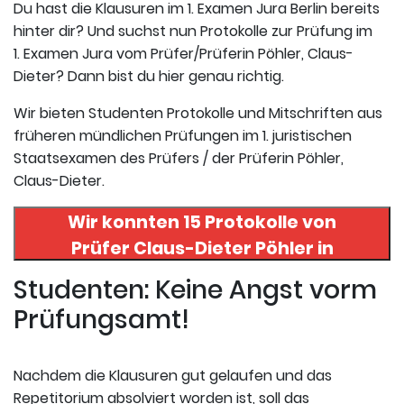
Du hast die Klausuren im 1. Examen Jura Berlin bereits
hinter dir? Und suchst nun Protokolle zur Prüfung im
1. Examen Jura vom Prüfer/Prüferin Pöhler, Claus-
Dieter? Dann bist du hier genau richtig.
Wir bieten Studenten Protokolle und Mitschriften aus
früheren mündlichen Prüfungen im 1. juristischen
Staatsexamen des Prüfers / der Prüferin Pöhler,
Claus-Dieter.
Wir konnten 15 Protokolle von
Prüfer
Claus-Dieter Pöhler
in
uneserer Datenbank finden. Hier
Studenten: Keine Angst vorm
registrieren und die Protokolle
Prüfungsamt!
abrufen.
Nachdem die Klausuren gut gelaufen und das
Repetitorium absolviert worden ist, soll das