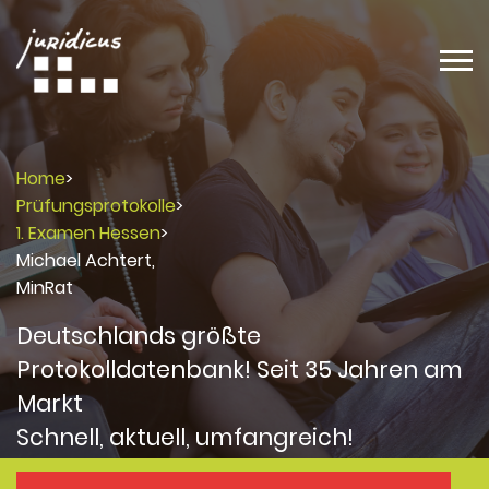
Home
>
Prüfungsprotokolle
>
1. Examen Hessen
>
Michael Achtert,
MinRat
Deutschlands größte
Protokolldatenbank! Seit 35 Jahren am
Markt
Schnell, aktuell, umfangreich!
Protokolle
Protokolle