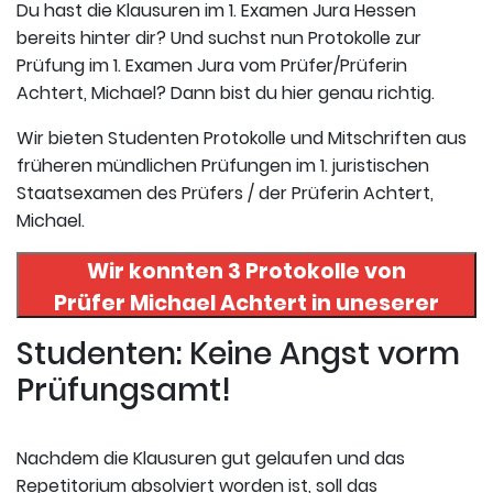
Du hast die Klausuren im 1. Examen Jura Hessen
bereits hinter dir? Und suchst nun Protokolle zur
Prüfung im 1. Examen Jura vom Prüfer/Prüferin
Achtert, Michael? Dann bist du hier genau richtig.
Wir bieten Studenten Protokolle und Mitschriften aus
früheren mündlichen Prüfungen im 1. juristischen
Staatsexamen des Prüfers / der Prüferin Achtert,
Michael.
Wir konnten 3 Protokolle von
Prüfer
Michael Achtert
in uneserer
Datenbank finden. Hier
Studenten: Keine Angst vorm
registrieren und die Protokolle
Prüfungsamt!
abrufen.
Nachdem die Klausuren gut gelaufen und das
Repetitorium absolviert worden ist, soll das