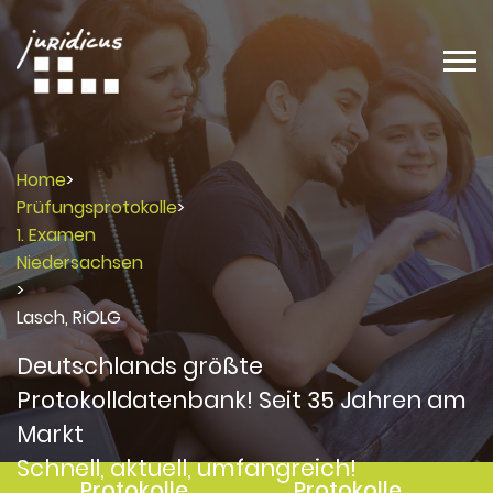
Home
>
Prüfungsprotokolle
>
1. Examen
Niedersachsen
>
Lasch, RiOLG
Deutschlands größte
Protokolldatenbank! Seit 35 Jahren am
Markt
Schnell, aktuell, umfangreich!
Protokolle
Protokolle