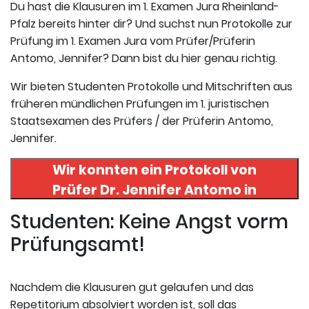
Du hast die Klausuren im 1. Examen Jura Rheinland-
Pfalz bereits hinter dir? Und suchst nun Protokolle zur
Prüfung im 1. Examen Jura vom Prüfer/Prüferin
Antomo, Jennifer? Dann bist du hier genau richtig.
Wir bieten Studenten Protokolle und Mitschriften aus
früheren mündlichen Prüfungen im 1. juristischen
Staatsexamen des Prüfers / der Prüferin Antomo,
Jennifer.
Wir konnten ein Protokoll von
Prüfer
Dr. Jennifer Antomo
in
uneserer Datenbank finden. Hier
Studenten: Keine Angst vorm
registrieren und das Protokoll
Prüfungsamt!
abrufen.
Nachdem die Klausuren gut gelaufen und das
Repetitorium absolviert worden ist, soll das