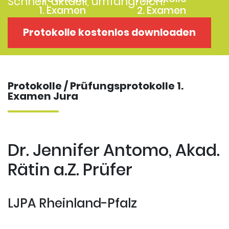
Schnell, aktuell, umfangreich!
1. Examen
2. Examen
Protokolle
Kostenloses
Protokolle kostenlos downloaden
Examensklausuren
Repititorium
Protokolle / Prüfungsprotokolle 1.
Examen Jura
Dr. Jennifer Antomo, Akad.
Rätin a.Z. Prüfer
LJPA Rheinland-Pfalz