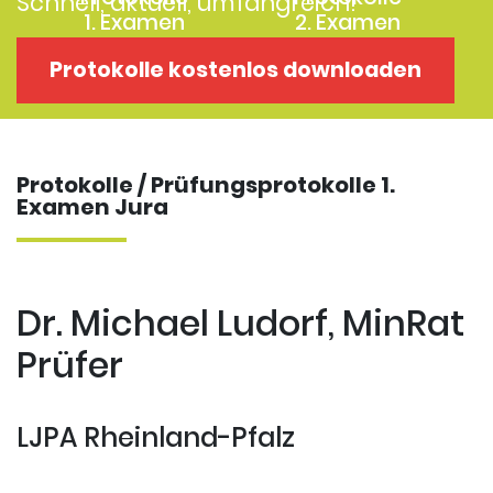
Schnell, aktuell, umfangreich!
1. Examen
2. Examen
Protokolle
Kostenloses
Protokolle kostenlos downloaden
Examensklausuren
Repititorium
Protokolle / Prüfungsprotokolle 1.
Examen Jura
Dr. Michael Ludorf, MinRat
Prüfer
LJPA Rheinland-Pfalz