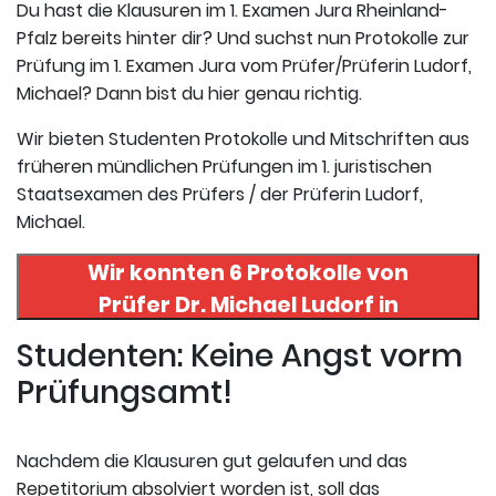
Du hast die Klausuren im 1. Examen Jura Rheinland-
Pfalz bereits hinter dir? Und suchst nun Protokolle zur
Prüfung im 1. Examen Jura vom Prüfer/Prüferin Ludorf,
Michael? Dann bist du hier genau richtig.
Wir bieten Studenten Protokolle und Mitschriften aus
früheren mündlichen Prüfungen im 1. juristischen
Staatsexamen des Prüfers / der Prüferin Ludorf,
Michael.
Wir konnten 6 Protokolle von
Prüfer
Dr. Michael Ludorf
in
uneserer Datenbank finden. Hier
Studenten: Keine Angst vorm
registrieren und die Protokolle
Prüfungsamt!
abrufen.
Nachdem die Klausuren gut gelaufen und das
Repetitorium absolviert worden ist, soll das