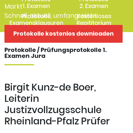
Markt
1. Examen
2. Examen
Schnell, aktuell, umfangreich!
Protokolle
Kostenloses
Examensklausuren
Repititorium
Protokolle kostenlos downloaden
Protokolle / Prüfungsprotokolle 1.
Examen Jura
Birgit Kunz-de Boer,
Leiterin
Justizvollzugsschule
Rheinland-Pfalz Prüfer