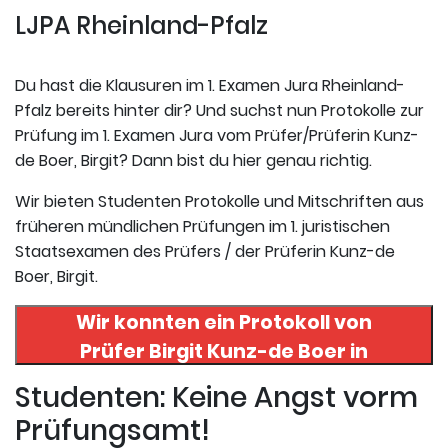
LJPA Rheinland-Pfalz
Du hast die Klausuren im 1. Examen Jura Rheinland-
Pfalz bereits hinter dir? Und suchst nun Protokolle zur
Prüfung im 1. Examen Jura vom Prüfer/Prüferin Kunz-
de Boer, Birgit? Dann bist du hier genau richtig.
Wir bieten Studenten Protokolle und Mitschriften aus
früheren mündlichen Prüfungen im 1. juristischen
Staatsexamen des Prüfers / der Prüferin Kunz-de
Boer, Birgit.
Wir konnten ein Protokoll von
Prüfer
Birgit Kunz-de Boer
in
uneserer Datenbank finden. Hier
Studenten: Keine Angst vorm
registrieren und das Protokoll
Prüfungsamt!
abrufen.