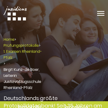
Home
>
Prüfungsprotokolle
>
1. Examen Rheinland-
Pfalz
>
Birgit Kunz-de Boer,
Leiterin
Justizvollzugsschule
Rheinland-Pfalz
Deutschlands größte
Protokolldatenbank! Seit 35 Jahren am
Protokolle
Protokolle