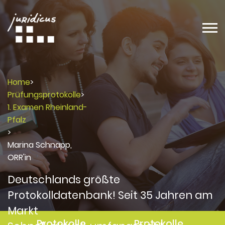
Home
>
Prüfungsprotokolle
>
1. Examen Rheinland-
Pfalz
>
Marina Schnapp,
ORR'in
Deutschlands größte
Protokolldatenbank! Seit 35 Jahren am
Markt
Protokolle
Protokolle