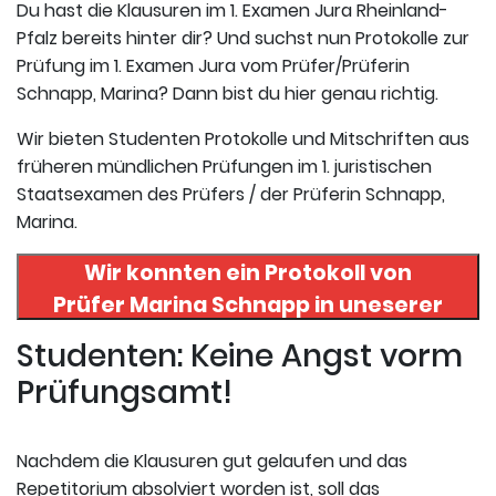
Du hast die Klausuren im 1. Examen Jura Rheinland-
Pfalz bereits hinter dir? Und suchst nun Protokolle zur
Prüfung im 1. Examen Jura vom Prüfer/Prüferin
Schnapp, Marina? Dann bist du hier genau richtig.
Wir bieten Studenten Protokolle und Mitschriften aus
früheren mündlichen Prüfungen im 1. juristischen
Staatsexamen des Prüfers / der Prüferin Schnapp,
Marina.
Wir konnten ein Protokoll von
Prüfer
Marina Schnapp
in uneserer
Datenbank finden. Hier
Studenten: Keine Angst vorm
registrieren und das Protokoll
Prüfungsamt!
abrufen.
Nachdem die Klausuren gut gelaufen und das
Repetitorium absolviert worden ist, soll das