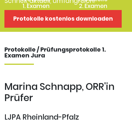
Schnell, aktuell, umfangreich!
1. Examen
2. Examen
Protokolle
Kostenloses
Protokolle kostenlos downloaden
Examensklausuren
Repititorium
Protokolle / Prüfungsprotokolle 1.
Examen Jura
Marina Schnapp, ORR'in
Prüfer
LJPA Rheinland-Pfalz