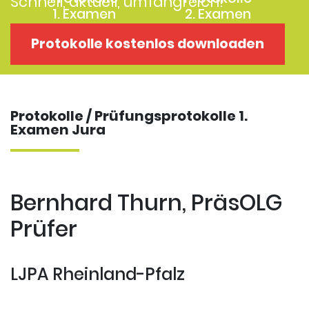
Schnell, aktuell, umfangreich!
1. Examen
2. Examen
Protokolle
Kostenloses
Protokolle kostenlos downloaden
Examensklausuren
Repititorium
Protokolle / Prüfungsprotokolle 1.
Examen Jura
Bernhard Thurn, PräsOLG
Prüfer
LJPA Rheinland-Pfalz