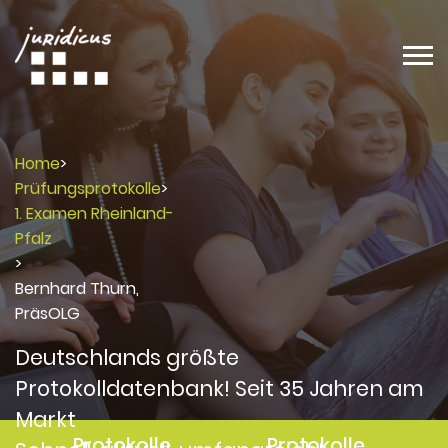
Home
>
Prüfungsprotokolle
>
1. Examen Rheinland-
Pfalz
>
Bernhard Thurn,
PräsOLG
Deutschlands größte
Protokolldatenbank! Seit 35 Jahren am
Markt
Protokolle
Protokolle