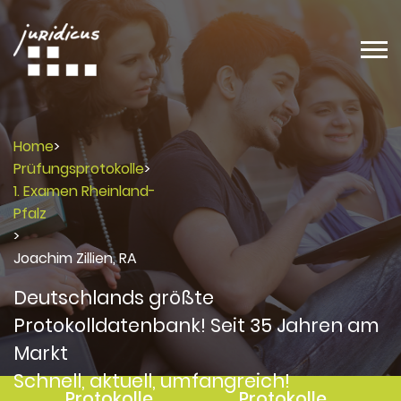
Home
>
Prüfungsprotokolle
>
1. Examen Rheinland-
Pfalz
>
Joachim Zillien, RA
Deutschlands größte
Protokolldatenbank! Seit 35 Jahren am
Markt
Schnell, aktuell, umfangreich!
Protokolle
Protokolle