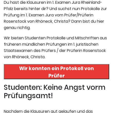
Du hast die Klausuren im 1. Examen Jura Rheinland-
Pfalz bereits hinter dir? Und suchst nun Protokolle zur
Prüfung im 1. Examen Jura vom Prüfer/Prüferin
Rosenstock von Rhöneck, Christa? Dann bist du hier
genau richtig.
Wir bieten Studenten Protokolle und Mitschriften aus
früheren mündlichen Prüfungen im 1. juristischen
Staatsexamen des Prüfers / der Prüferin Rosenstock
von Rhöneck, Christa.
Wir konnten ein Protokoll von
Prüfer
Christa Rosenstock von Rhöneck
in
Studenten: Keine Angst vorm
uneserer Datenbank finden. Hier
Prüfungsamt!
registrieren und das Protokoll
abrufen.
Nachdem die Klausuren gut gelaufen und das