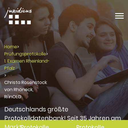
Home
>
Prüfungsprotokolle
>
1. Examen Rheinland-
Pfalz
>
Christa Rosenstock
von Rhöneck,
Ri'inOLG
Deutschlands größte
Protokolldatenbank! Seit 35 Jahren am
Markt
Protokolle
Protokolle