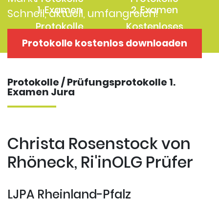
1. Examen
2. Examen
Schnell, aktuell, umfangreich!
Protokolle
Kostenloses
Examensklausuren
Repititorium
Protokolle kostenlos downloaden
Protokolle / Prüfungsprotokolle 1.
Examen Jura
Christa Rosenstock von
Rhöneck, Ri'inOLG Prüfer
LJPA Rheinland-Pfalz