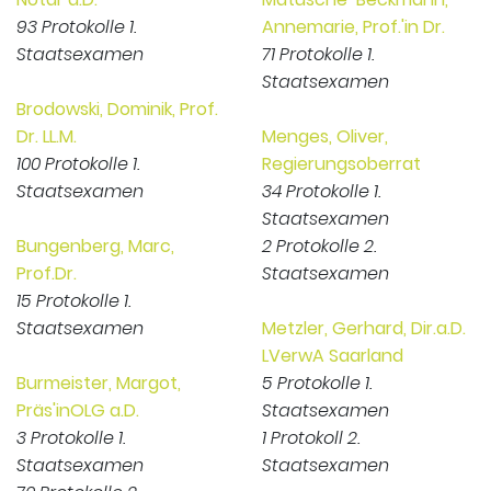
93 Protokolle 1.
Annemarie, Prof.'in Dr.
Staatsexamen
71 Protokolle 1.
Staatsexamen
Brodowski, Dominik, Prof.
Dr. LL.M.
Menges, Oliver,
100 Protokolle 1.
Regierungsoberrat
Staatsexamen
34 Protokolle 1.
Staatsexamen
Bungenberg, Marc,
2 Protokolle 2.
Prof.Dr.
Staatsexamen
15 Protokolle 1.
Staatsexamen
Metzler, Gerhard, Dir.a.D.
LVerwA Saarland
Burmeister, Margot,
5 Protokolle 1.
Präs'inOLG a.D.
Staatsexamen
3 Protokolle 1.
1 Protokoll 2.
Staatsexamen
Staatsexamen