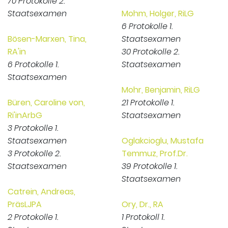
70 Protokolle 2.
Staatsexamen
Mohm, Holger, RiLG
6 Protokolle 1.
Bösen-Marxen, Tina,
Staatsexamen
RA'in
30 Protokolle 2.
6 Protokolle 1.
Staatsexamen
Staatsexamen
Mohr, Benjamin, RiLG
Büren, Caroline von,
21 Protokolle 1.
Ri'inArbG
Staatsexamen
3 Protokolle 1.
Staatsexamen
Oglakcioglu, Mustafa
3 Protokolle 2.
Temmuz, Prof.Dr.
Staatsexamen
39 Protokolle 1.
Staatsexamen
Catrein, Andreas,
PräsLJPA
Ory, Dr., RA
2 Protokolle 1.
1 Protokoll 1.