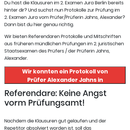
Du hast die Klausuren im 2. Examen Jura Berlin bereits
hinter dir? Und suchst nun Protokolle zur Prüfung im
2. Examen Jura vom Prüfer/Prüferin Jahns, Alexander?
Dann bist du hier genau richtig.
Wir bieten Referendaren Protokolle und Mitschriften
aus früheren mündlichen Prüfungen im 2. juristischen
Staatsexamen des Prüfers / der Prüferin Jahns,
Alexander.
Wir konnten ein Protokoll von
Prüfer
Alexander Jahns
in
uneserer Datenbank finden. Hier
Referendare: Keine Angst
registrieren und das Protokoll
vorm Prüfungsamt!
abrufen.
Nachdem die Klausuren gut gelaufen und der
Repetitor absolviert worden ist, soll das