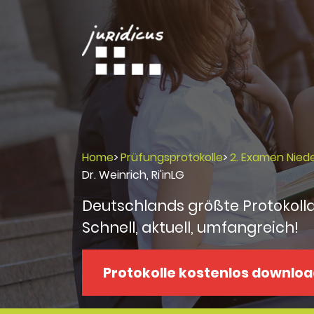
Home
>
Prüfungsprotokolle
>
2. Examen Nied
Dr. Weinrich, Ri'inLG
Deutschlands größte Protokoll
Schnell, aktuell, umfangreich!
Protokolle kostenlos downlo