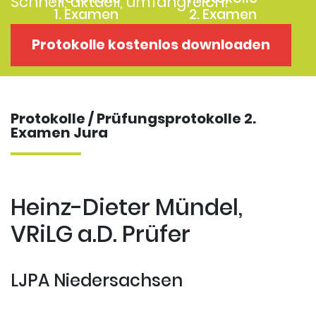
Schnell, aktuell, umfangreich!
1. Examen
2. Examen
Protokolle
Kostenloses
Protokolle kostenlos downloaden
Examensklausuren
Repititorium
Protokolle / Prüfungsprotokolle 2.
Examen Jura
Heinz-Dieter Mündel,
VRiLG a.D. Prüfer
LJPA Niedersachsen