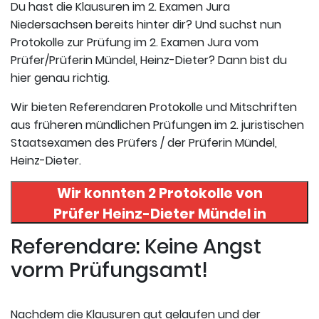
Du hast die Klausuren im 2. Examen Jura
Niedersachsen bereits hinter dir? Und suchst nun
Protokolle zur Prüfung im 2. Examen Jura vom
Prüfer/Prüferin Mündel, Heinz-Dieter? Dann bist du
hier genau richtig.
Wir bieten Referendaren Protokolle und Mitschriften
aus früheren mündlichen Prüfungen im 2. juristischen
Staatsexamen des Prüfers / der Prüferin Mündel,
Heinz-Dieter.
Wir konnten 2 Protokolle von
Prüfer
Heinz-Dieter Mündel
in
uneserer Datenbank finden. Hier
Referendare: Keine Angst
registrieren und die Protokolle
vorm Prüfungsamt!
abrufen.
Nachdem die Klausuren gut gelaufen und der