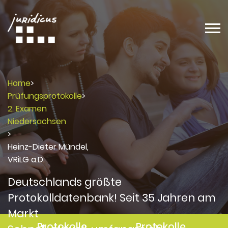
Home
>
Prüfungsprotokolle
>
2. Examen
Niedersachsen
>
Heinz-Dieter Mündel,
VRiLG a.D.
Deutschlands größte
Protokolldatenbank! Seit 35 Jahren am
Markt
Protokolle
Protokolle