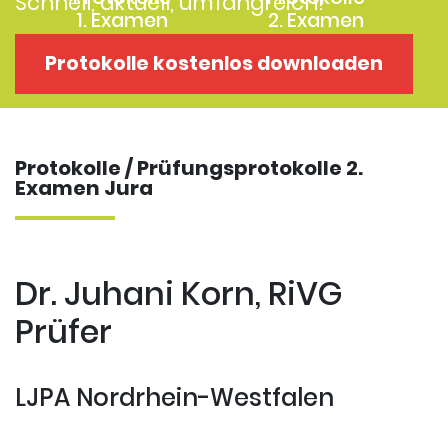
Schnell, aktuell, umfangreich!
1. Examen
2. Examen
Protokolle
Kostenloses
Protokolle kostenlos downloaden
Examensklausuren
Repititorium
Protokolle / Prüfungsprotokolle 2.
Examen Jura
Dr. Juhani Korn, RiVG
Prüfer
LJPA Nordrhein-Westfalen