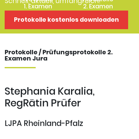
Schnell, aktuell, umfangreich!
1. Examen
2. Examen
Protokolle
Kostenloses
Protokolle kostenlos downloaden
Examensklausuren
Repititorium
Protokolle / Prüfungsprotokolle 2.
Examen Jura
Stephania Karalia,
RegRätin Prüfer
LJPA Rheinland-Pfalz