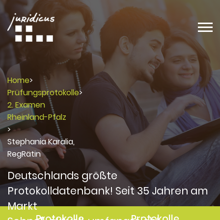
Home
>
Prüfungsprotokolle
>
2. Examen
Rheinland-Pfalz
>
Stephania Karalia,
RegRätin
Deutschlands größte
Protokolldatenbank! Seit 35 Jahren am
Markt
Protokolle
Protokolle