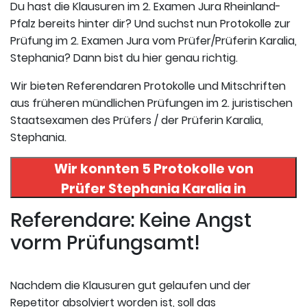
Du hast die Klausuren im 2. Examen Jura Rheinland-
Pfalz bereits hinter dir? Und suchst nun Protokolle zur
Prüfung im 2. Examen Jura vom Prüfer/Prüferin Karalia,
Stephania? Dann bist du hier genau richtig.
Wir bieten Referendaren Protokolle und Mitschriften
aus früheren mündlichen Prüfungen im 2. juristischen
Staatsexamen des Prüfers / der Prüferin Karalia,
Stephania.
Wir konnten 5 Protokolle von
Prüfer
Stephania Karalia
in
uneserer Datenbank finden. Hier
Referendare: Keine Angst
registrieren und die Protokolle
vorm Prüfungsamt!
abrufen.
Nachdem die Klausuren gut gelaufen und der
Repetitor absolviert worden ist, soll das