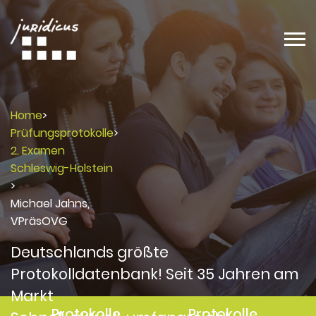
Home
>
Prüfungsprotokolle
>
2. Examen
Schleswig-Holstein
>
Michael Jahns,
VPräsOVG
Deutschlands größte
Protokolldatenbank! Seit 35 Jahren am
Markt
Protokolle
Protokolle