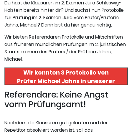
Du hast die Klausuren im 2. Examen Jura Schleswig-
Holstein bereits hinter dir? Und suchst nun Protokolle
zur Prüfung im 2. Examen Jura vom Prüfer/Prüferin
Jahns, Michael? Dann bist du hier genau richtig.
Wir bieten Referendaren Protokolle und Mitschriften
aus früheren mündlichen Prüfungen im 2. juristischen
Staatsexamen des Prüfers / der Prüferin Jahns,
Michael.
Wir konnten 3 Protokolle von
Prüfer
Michael Jahns
in uneserer
Datenbank finden. Hier
Referendare: Keine Angst
registrieren und die Protokolle
vorm Prüfungsamt!
abrufen.
Nachdem die Klausuren gut gelaufen und der
Repetitor absolviert worden ist, soll das