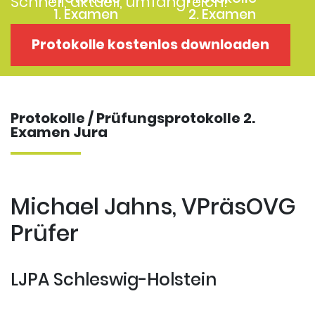
Schnell, aktuell, umfangreich!
1. Examen
2. Examen
Protokolle
Kostenloses
Protokolle kostenlos downloaden
Examensklausuren
Repititorium
Protokolle / Prüfungsprotokolle 2.
Examen Jura
Michael Jahns, VPräsOVG
Prüfer
LJPA Schleswig-Holstein