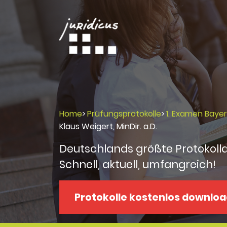
Home
>
Prüfungsprotokolle
>
1. Examen Baye
Klaus Weigert, MinDir. a.D.
Deutschlands größte Protokoll
Schnell, aktuell, umfangreich!
Protokolle kostenlos downlo