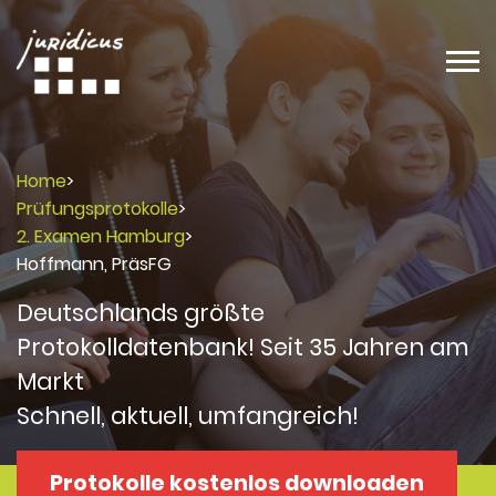
Home
>
Prüfungsprotokolle
>
2. Examen Hamburg
>
Hoffmann, PräsFG
Deutschlands größte
Protokolldatenbank! Seit 35 Jahren am
Markt
Schnell, aktuell, umfangreich!
Protokolle kostenlos downloaden
Protokolle
Protokolle